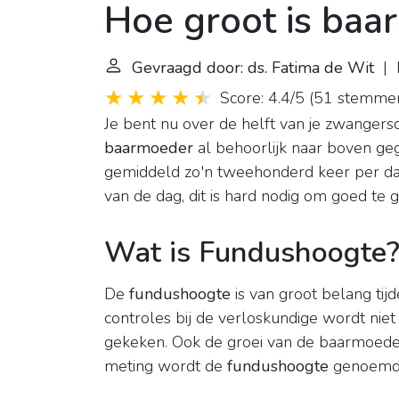
Hoe groot is baa
Gevraagd door: ds. Fatima de Wit
| L
Score: 4.4/5
(
51 stemme
Je bent nu over de helft van je zwangers
baarmoeder
al behoorlijk naar boven ge
gemiddeld zo'n tweehonderd keer per dag
van de dag, dit is hard nodig om goed te g
Wat is Fundushoogte
De
fundushoogte
is van groot belang tij
controles bij de verloskundige wordt niet
gekeken. Ook de groei van de baarmoede
meting wordt de
fundushoogte
genoemd