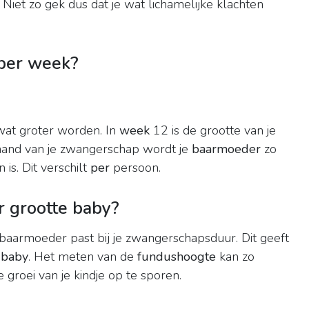
Niet zo gek dus dat je wat lichamelijke klachten
per week?
wat groter worden. In
week
12 is de grootte van je
and van je zwangerschap wordt je
baarmoeder
zo
 is. Dit verschilt
per
persoon.
 grootte baby?
baarmoeder past bij je zwangerschapsduur. Dit geeft
e
baby
. Het meten van de
fundushoogte
kan zo
groei van je kindje op te sporen.