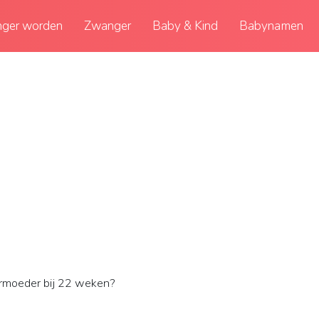
ger worden
Zwanger
Baby & Kind
Babynamen
armoeder bij 22 weken?