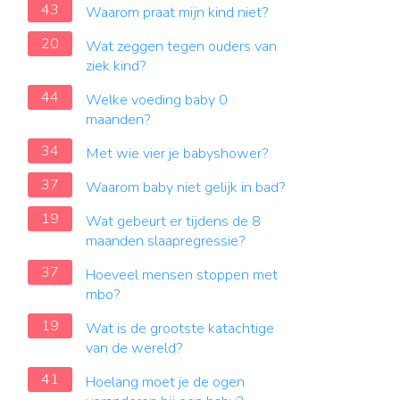
43
Waarom praat mijn kind niet?
20
Wat zeggen tegen ouders van
ziek kind?
44
Welke voeding baby 0
maanden?
34
Met wie vier je babyshower?
37
Waarom baby niet gelijk in bad?
19
Wat gebeurt er tijdens de 8
maanden slaapregressie?
37
Hoeveel mensen stoppen met
mbo?
19
Wat is de grootste katachtige
van de wereld?
41
Hoelang moet je de ogen