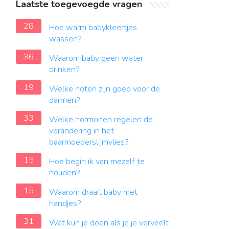
Laatste toegevoegde vragen
28
Hoe warm babykleertjes
wassen?
36
Waarom baby geen water
drinken?
19
Welke noten zijn goed voor de
darmen?
33
Welke hormonen regelen de
verandering in het
baarmoederslijmvlies?
15
Hoe begin ik van mezelf te
houden?
15
Waarom draait baby met
handjes?
31
Wat kun je doen als je je verveelt