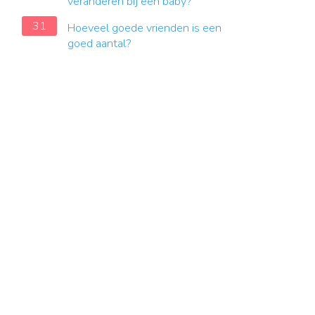
veranderen bij een baby?
31
Hoeveel goede vrienden is een
goed aantal?