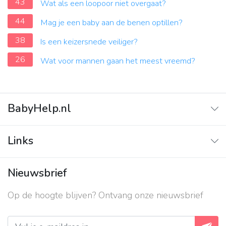
43
Wat als een loopoor niet overgaat?
44
Mag je een baby aan de benen optillen?
38
Is een keizersnede veiliger?
26
Wat voor mannen gaan het meest vreemd?
BabyHelp.nl
Home
Links
Vraag & Antwoord
Adverteren
Nieuwsbrief
Contact
Op de hoogte blijven? Ontvang onze nieuwsbrief
Over ons
Privacy beleid