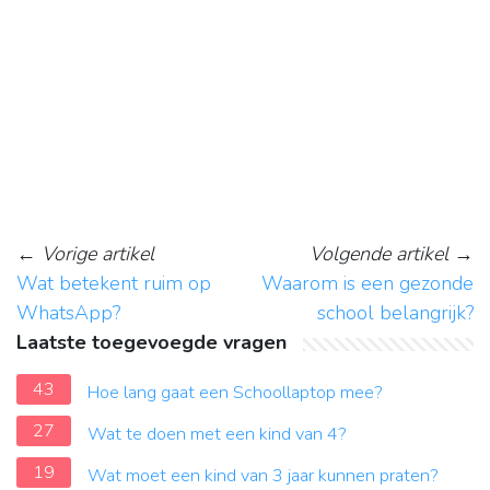
←
Vorige artikel
Volgende artikel
→
Wat betekent ruim op
Waarom is een gezonde
WhatsApp?
school belangrijk?
Laatste toegevoegde vragen
43
Hoe lang gaat een Schoollaptop mee?
27
Wat te doen met een kind van 4?
19
Wat moet een kind van 3 jaar kunnen praten?