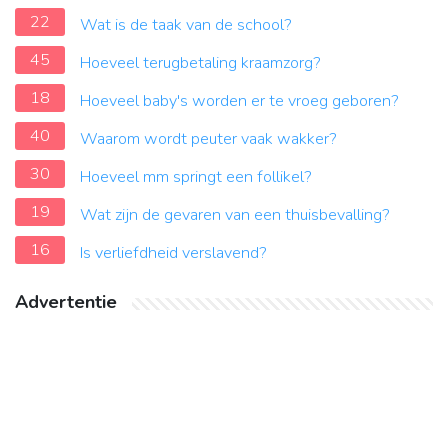
22
Wat is de taak van de school?
45
Hoeveel terugbetaling kraamzorg?
18
Hoeveel baby's worden er te vroeg geboren?
40
Waarom wordt peuter vaak wakker?
30
Hoeveel mm springt een follikel?
19
Wat zijn de gevaren van een thuisbevalling?
16
Is verliefdheid verslavend?
Advertentie