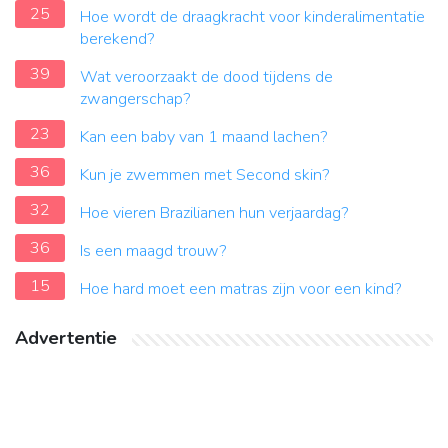
25
Hoe wordt de draagkracht voor kinderalimentatie
berekend?
39
Wat veroorzaakt de dood tijdens de
zwangerschap?
23
Kan een baby van 1 maand lachen?
36
Kun je zwemmen met Second skin?
32
Hoe vieren Brazilianen hun verjaardag?
36
Is een maagd trouw?
15
Hoe hard moet een matras zijn voor een kind?
Advertentie