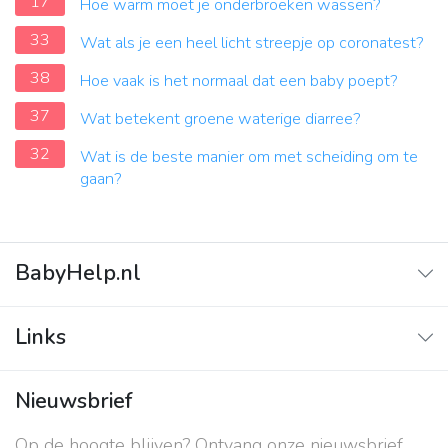
17
Hoe warm moet je onderbroeken wassen?
33
Wat als je een heel licht streepje op coronatest?
38
Hoe vaak is het normaal dat een baby poept?
37
Wat betekent groene waterige diarree?
32
Wat is de beste manier om met scheiding om te
gaan?
BabyHelp.nl
Home
Links
Vraag & Antwoord
Adverteren
Nieuwsbrief
Contact
Op de hoogte blijven? Ontvang onze nieuwsbrief
Over ons