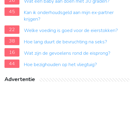
26
Wat een baby aan doen met 30 graden?
45
Kan ik onderhoudsgeld aan mijn ex-partner
krijgen?
22
Welke voeding is goed voor de eierstokken?
38
Hoe lang duurt de bevruchting na seks?
16
Wat zijn de gevoelens rond de eisprong?
44
Hoe bezighouden op het vliegtuig?
Advertentie