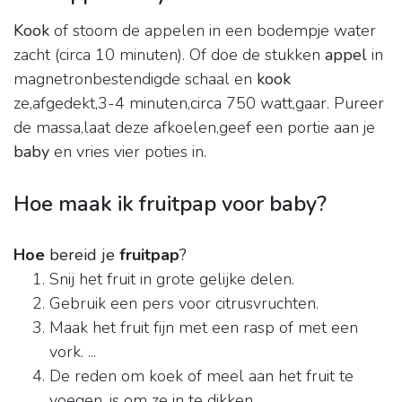
Kook
of stoom de appelen in een bodempje water
zacht (circa 10 minuten). Of doe de stukken
appel
in
magnetronbestendigde schaal en
kook
ze,afgedekt,3-4 minuten,circa 750 watt,gaar. Pureer
de massa,laat deze afkoelen,geef een portie aan je
baby
en vries vier poties in.
Hoe maak ik fruitpap voor baby?
Hoe
bereid je
fruitpap
?
Snij het fruit in grote gelijke delen.
Gebruik een pers voor citrusvruchten.
Maak het fruit fijn met een rasp of met een
vork. ...
De reden om koek of meel aan het fruit te
voegen, is om ze in te dikken. ...