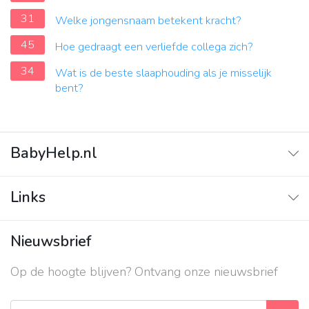
31
Welke jongensnaam betekent kracht?
45
Hoe gedraagt een verliefde collega zich?
34
Wat is de beste slaaphouding als je misselijk
bent?
BabyHelp.nl
Home
Links
Vraag & Antwoord
Adverteren
Nieuwsbrief
Contact
Op de hoogte blijven? Ontvang onze nieuwsbrief
Over ons
Privacy beleid