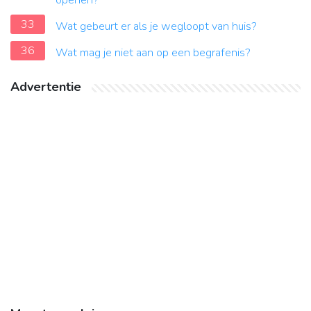
openen?
33
Wat gebeurt er als je wegloopt van huis?
36
Wat mag je niet aan op een begrafenis?
Advertentie