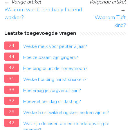
←
Vorige artikel
Volgende artikel
Waarom wordt een baby huilend
→
wakker?
Waarom Tuft
kind?
Laatste toegevoegde vragen
24
Welke melk voor peuter 2 jaar?
44
Hoe zeldzaam zijn gingers?
42
Hoe lang duurt de honeymoon?
31
Welke houding minst snurken?
33
Hoe vraag je zorgverlof aan?
32
Hoeveel per dag ontlasting?
29
Welke 5 ontwikkelingskenmerken zijn er?
42
Wat zijn de eisen om een kinderopvang te