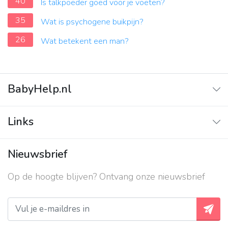
40
Is talkpoeder goed voor je voeten?
35
Wat is psychogene buikpijn?
26
Wat betekent een man?
BabyHelp.nl
Home
Links
Vraag & Antwoord
Adverteren
Nieuwsbrief
Contact
Op de hoogte blijven? Ontvang onze nieuwsbrief
Over ons
Privacy beleid