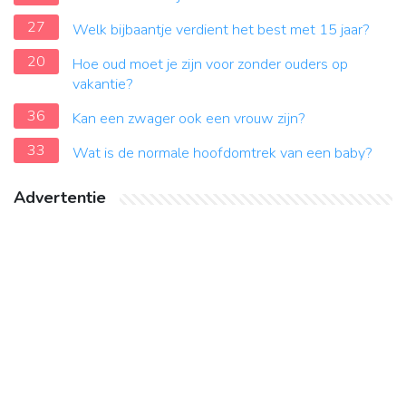
27
Welk bijbaantje verdient het best met 15 jaar?
20
Hoe oud moet je zijn voor zonder ouders op
vakantie?
36
Kan een zwager ook een vrouw zijn?
33
Wat is de normale hoofdomtrek van een baby?
Advertentie