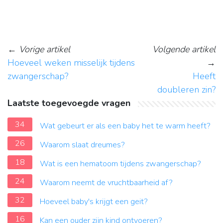
←
Vorige artikel
Volgende artikel
Hoeveel weken misselijk tijdens
→
zwangerschap?
Heeft
doubleren zin?
Laatste toegevoegde vragen
34
Wat gebeurt er als een baby het te warm heeft?
26
Waarom slaat dreumes?
18
Wat is een hematoom tijdens zwangerschap?
24
Waarom neemt de vruchtbaarheid af?
32
Hoeveel baby's krijgt een geit?
16
Kan een ouder zijn kind ontvoeren?