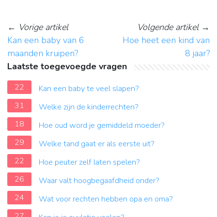
←
Vorige artikel
Volgende artikel
→
Kan een baby van 6
Hoe heet een kind van
maanden kruipen?
8 jaar?
Laatste toegevoegde vragen
22
Kan een baby te veel slapen?
31
Welke zijn de kinderrechten?
18
Hoe oud word je gemiddeld moeder?
29
Welke tand gaat er als eerste uit?
22
Hoe peuter zelf laten spelen?
26
Waar valt hoogbegaafdheid onder?
24
Wat voor rechten hebben opa en oma?
27