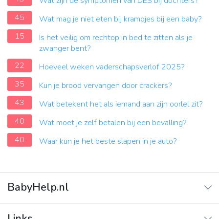
Wat zijn de symptomen van DES bij dochters?
45
Wat mag je niet eten bij krampjes bij een baby?
15
Is het veilig om rechtop in bed te zitten als je
zwanger bent?
22
Hoeveel weken vaderschapsverlof 2025?
35
Kun je brood vervangen door crackers?
43
Wat betekent het als iemand aan zijn oorlel zit?
40
Wat moet je zelf betalen bij een bevalling?
40
Waar kun je het beste slapen in je auto?
BabyHelp.nl
Home
Links