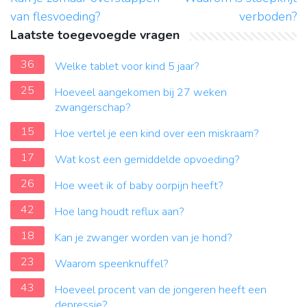
van flesvoeding?
verboden?
Laatste toegevoegde vragen
36
Welke tablet voor kind 5 jaar?
25
Hoeveel aangekomen bij 27 weken
zwangerschap?
15
Hoe vertel je een kind over een miskraam?
17
Wat kost een gemiddelde opvoeding?
26
Hoe weet ik of baby oorpijn heeft?
42
Hoe lang houdt reflux aan?
18
Kan je zwanger worden van je hond?
23
Waarom speenknuffel?
43
Hoeveel procent van de jongeren heeft een
depressie?