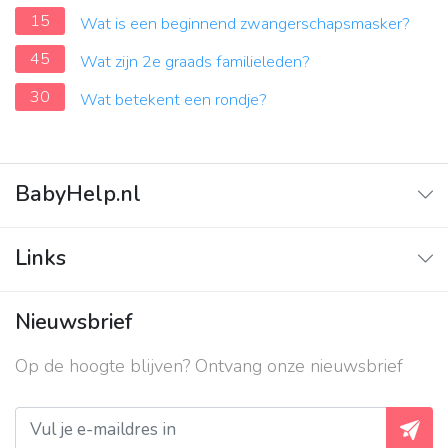
15
Wat is een beginnend zwangerschapsmasker?
45
Wat zijn 2e graads familieleden?
30
Wat betekent een rondje?
BabyHelp.nl
Home
Links
Vraag & Antwoord
Adverteren
Nieuwsbrief
Contact
Op de hoogte blijven? Ontvang onze nieuwsbrief
Over ons
Privacy beleid