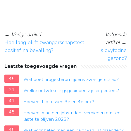
←
Vorige artikel
Volgende
Hoe lang blijft zwangerschapstest
artikel
→
positief na bevalling?
Is oxytocine
gezond?
Laatste toegevoegde vragen
45
Wat doet progesteron tijdens zwangerschap?
21
Welke ontwikkelingsgebieden zijn er peuters?
41
Hoeveel tijd tussen 3e en 4e prik?
45
Hoeveel mag een jobstudent verdienen om ten
laste te blijven 2023?
45
Wat voor beleg mag een baby van 10 maanden?