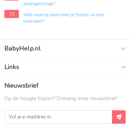
zwangerschap?
28
Wat moet je doen met je foetus na een
miskraam?
BabyHelp.nl
Home
Links
Vraag & Antwoord
Adverteren
Nieuwsbrief
Contact
Op de hoogte blijven? Ontvang onze nieuwsbrief
Over ons
Privacy beleid