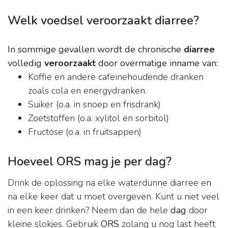
Welk voedsel veroorzaakt diarree?
In sommige gevallen wordt de chronische
diarree
volledig
veroorzaakt
door overmatige inname van:
Koffie en andere cafeïnehoudende dranken
zoals cola en energydranken.
Suiker (o.a. in snoep en frisdrank)
Zoetstoffen (o.a. xylitol en sorbitol)
Fructose (o.a. in fruitsappen)
Hoeveel ORS mag je per dag?
Drink de oplossing na elke waterdunne diarree en
na elke keer dat u moet overgeven. Kunt u niet veel
in een keer drinken? Neem dan de hele
dag
door
kleine slokjes. Gebruik
ORS
zolang u nog last heeft