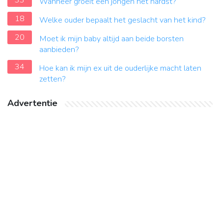
33
Wanneer groeit een jongen het hardst?
18
Welke ouder bepaalt het geslacht van het kind?
20
Moet ik mijn baby altijd aan beide borsten
aanbieden?
34
Hoe kan ik mijn ex uit de ouderlijke macht laten
zetten?
Advertentie