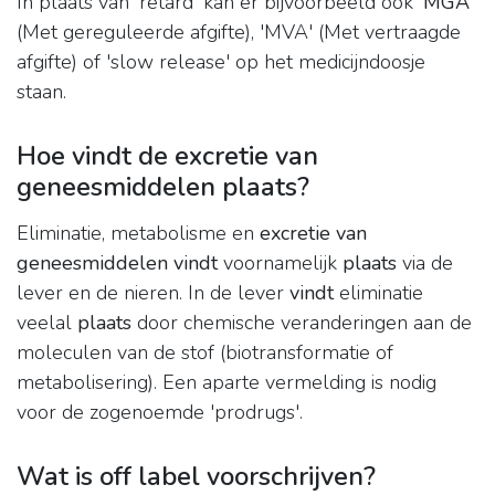
In plaats van 'retard' kan er bijvoorbeeld ook '
MGA
'
(Met gereguleerde afgifte), 'MVA' (Met vertraagde
afgifte) of 'slow release' op het medicijndoosje
staan.
Hoe vindt de excretie van
geneesmiddelen plaats?
Eliminatie, metabolisme en
excretie van
geneesmiddelen vindt
voornamelijk
plaats
via de
lever en de nieren. In de lever
vindt
eliminatie
veelal
plaats
door chemische veranderingen aan de
moleculen van de stof (biotransformatie of
metabolisering). Een aparte vermelding is nodig
voor de zogenoemde 'prodrugs'.
Wat is off label voorschrijven?