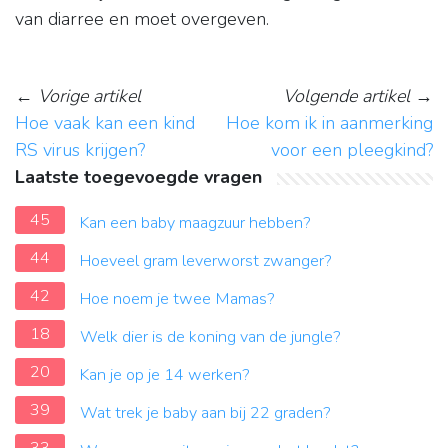
van diarree en moet overgeven.
←
Vorige artikel
Volgende artikel
→
Hoe vaak kan een kind
Hoe kom ik in aanmerking
RS virus krijgen?
voor een pleegkind?
Laatste toegevoegde vragen
45
Kan een baby maagzuur hebben?
44
Hoeveel gram leverworst zwanger?
42
Hoe noem je twee Mamas?
18
Welk dier is de koning van de jungle?
20
Kan je op je 14 werken?
39
Wat trek je baby aan bij 22 graden?