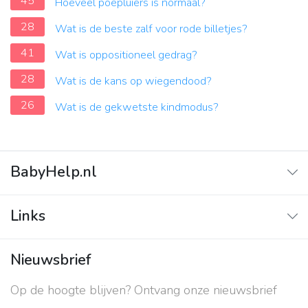
45
Hoeveel poepluiers is normaal?
28
Wat is de beste zalf voor rode billetjes?
41
Wat is oppositioneel gedrag?
28
Wat is de kans op wiegendood?
26
Wat is de gekwetste kindmodus?
BabyHelp.nl
Home
Links
Vraag & Antwoord
Adverteren
Nieuwsbrief
Contact
Op de hoogte blijven? Ontvang onze nieuwsbrief
Over ons