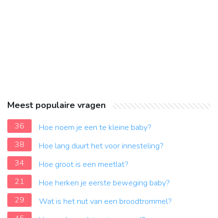
Meest populaire vragen
36
Hoe noem je een te kleine baby?
38
Hoe lang duurt het voor innesteling?
34
Hoe groot is een meetlat?
21
Hoe herken je eerste beweging baby?
29
Wat is het nut van een broodtrommel?