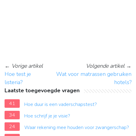
←
Vorige artikel
Volgende artikel
→
Hoe test je
Wat voor matrassen gebruiken
listeria?
hotels?
Laatste toegevoegde vragen
41
Hoe duur is een vaderschapstest?
34
Hoe schrijf je je visie?
24
Waar rekening mee houden voor zwangerschap?