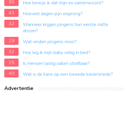
30
Hoe bewijs ik dat mijn ex samenwoont?
43
Hoeveel dagen pijn eisprong?
32
Wanneer krijgen jongens hun eerste natte
droom?
19
Wat vinden jongens mooi?
32
Hoe leg ik mijn baby veilig in bed?
25
Is mensen lastig vallen strafbaar?
40
Wat is de kans op een tweede keizersnede?
Advertentie