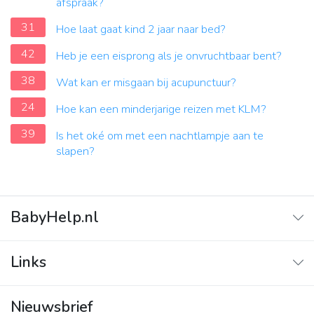
afspraak?
31
Hoe laat gaat kind 2 jaar naar bed?
42
Heb je een eisprong als je onvruchtbaar bent?
38
Wat kan er misgaan bij acupunctuur?
24
Hoe kan een minderjarige reizen met KLM?
39
Is het oké om met een nachtlampje aan te
slapen?
BabyHelp.nl
Home
Links
Vraag & Antwoord
Adverteren
Nieuwsbrief
Contact