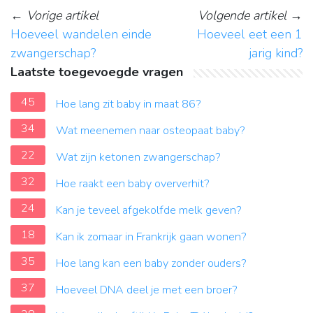
←
Vorige artikel
Volgende artikel
→
Hoeveel wandelen einde
Hoeveel eet een 1
zwangerschap?
jarig kind?
Laatste toegevoegde vragen
45
Hoe lang zit baby in maat 86?
34
Wat meenemen naar osteopaat baby?
22
Wat zijn ketonen zwangerschap?
32
Hoe raakt een baby oververhit?
24
Kan je teveel afgekolfde melk geven?
18
Kan ik zomaar in Frankrijk gaan wonen?
35
Hoe lang kan een baby zonder ouders?
37
Hoeveel DNA deel je met een broer?