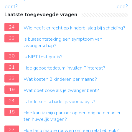
bent?
bed?
Laatste toegevoegde vragen
24
Wie heeft er recht op kinderbijslag bij scheiding?
33
Is blaasontsteking een symptoom van
zwangerschap?
30
Is NIPT test gratis?
31
Hoe geboortedatum invullen Pinterest?
33
Wat kosten 2 kinderen per maand?
19
Wat doet coke als je zwanger bent?
24
Is tv-kijken schadelijk voor baby's?
18
Hoe kan ik mijn partner op een originele manier
ten huwelijk vragen?
27
Hoe lang mag je rouwen om een relatiebreuk?