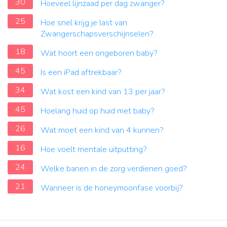
30
Hoeveel lijnzaad per dag zwanger?
25
Hoe snel krijg je last van
Zwangerschapsverschijnselen?
18
Wat hoort een ongeboren baby?
45
Is een iPad aftrekbaar?
34
Wat kost een kind van 13 per jaar?
45
Hoelang huid op huid met baby?
26
Wat moet een kind van 4 kunnen?
16
Hoe voelt mentale uitputting?
24
Welke banen in de zorg verdienen goed?
21
Wanneer is de honeymoonfase voorbij?