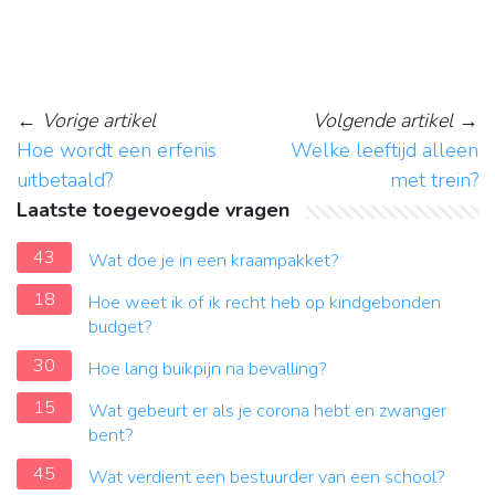
←
Vorige artikel
Volgende artikel
→
Hoe wordt een erfenis
Welke leeftijd alleen
uitbetaald?
met trein?
Laatste toegevoegde vragen
43
Wat doe je in een kraampakket?
18
Hoe weet ik of ik recht heb op kindgebonden
budget?
30
Hoe lang buikpijn na bevalling?
15
Wat gebeurt er als je corona hebt en zwanger
bent?
45
Wat verdient een bestuurder van een school?