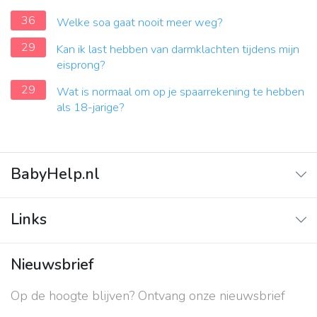
36
Welke soa gaat nooit meer weg?
29
Kan ik last hebben van darmklachten tijdens mijn
eisprong?
29
Wat is normaal om op je spaarrekening te hebben
als 18-jarige?
BabyHelp.nl
Home
Links
Vraag & Antwoord
Adverteren
Nieuwsbrief
Contact
Op de hoogte blijven? Ontvang onze nieuwsbrief
Over ons