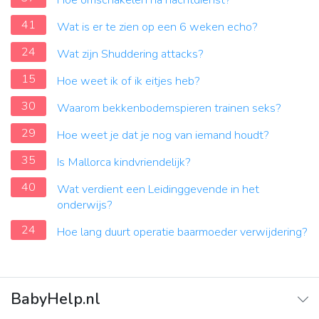
Hoe omschakelen na nachtdienst?
41
Wat is er te zien op een 6 weken echo?
24
Wat zijn Shuddering attacks?
15
Hoe weet ik of ik eitjes heb?
30
Waarom bekkenbodemspieren trainen seks?
29
Hoe weet je dat je nog van iemand houdt?
35
Is Mallorca kindvriendelijk?
40
Wat verdient een Leidinggevende in het
onderwijs?
24
Hoe lang duurt operatie baarmoeder verwijdering?
BabyHelp.nl