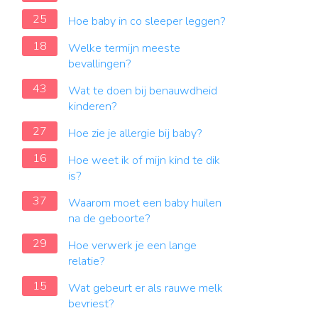
25
Hoe baby in co sleeper leggen?
18
Welke termijn meeste
bevallingen?
43
Wat te doen bij benauwdheid
kinderen?
27
Hoe zie je allergie bij baby?
16
Hoe weet ik of mijn kind te dik
is?
37
Waarom moet een baby huilen
na de geboorte?
29
Hoe verwerk je een lange
relatie?
15
Wat gebeurt er als rauwe melk
bevriest?