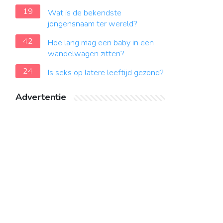
19
Wat is de bekendste
jongensnaam ter wereld?
42
Hoe lang mag een baby in een
wandelwagen zitten?
24
Is seks op latere leeftijd gezond?
Advertentie