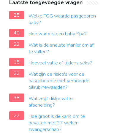
Laatste toegevoegde vragen
25
Welke TOG waarde pasgeboren
baby?
40
Hoe warm is een baby Spa?
22
Wat is de snelste manier om af
te vallen?
15
Hoeveel val je af tijdens seks?
22
Wat zijn de risico's voor de
pasgeborene met verhoogde
bilirubinewaarden?
38
Wat zegt dikke witte
afscheiding?
22
Hoe groot is de kans om te
bevallen met 37 weken
zwangerschap?