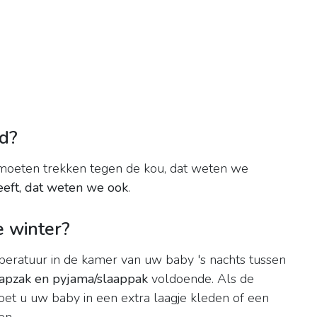
ud?
moeten trekken tegen de kou, dat weten we
eeft, dat weten we ook
.
e winter?
peratuur in de kamer van uw baby 's nachts tussen
apzak en pyjama/slaappak
voldoende. Als de
et u uw baby in een extra laagje kleden of een