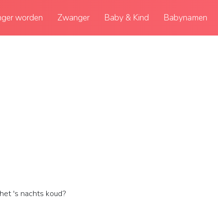
ger worden
Zwanger
Baby & Kind
Babynamen
het 's nachts koud?