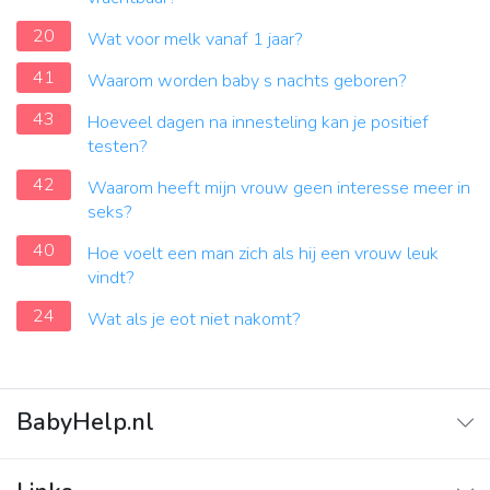
20
Wat voor melk vanaf 1 jaar?
41
Waarom worden baby s nachts geboren?
43
Hoeveel dagen na innesteling kan je positief
testen?
42
Waarom heeft mijn vrouw geen interesse meer in
seks?
40
Hoe voelt een man zich als hij een vrouw leuk
vindt?
24
Wat als je eot niet nakomt?
BabyHelp.nl
Home