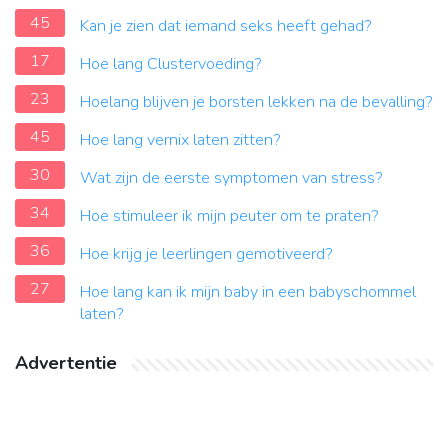
45
Kan je zien dat iemand seks heeft gehad?
17
Hoe lang Clustervoeding?
23
Hoelang blijven je borsten lekken na de bevalling?
45
Hoe lang vernix laten zitten?
30
Wat zijn de eerste symptomen van stress?
34
Hoe stimuleer ik mijn peuter om te praten?
36
Hoe krijg je leerlingen gemotiveerd?
27
Hoe lang kan ik mijn baby in een babyschommel
laten?
Advertentie