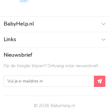
voel?
BabyHelp.nl
Home
Links
Vraag & Antwoord
Adverteren
Nieuwsbrief
Contact
Op de hoogte blijven? Ontvang onze nieuwsbrief
Over ons
Privacy beleid
© 2026 BabyHelp.nl