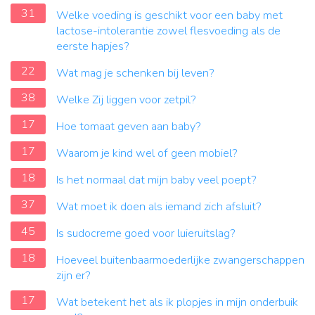
31
Welke voeding is geschikt voor een baby met
lactose-intolerantie zowel flesvoeding als de
eerste hapjes?
22
Wat mag je schenken bij leven?
38
Welke Zij liggen voor zetpil?
17
Hoe tomaat geven aan baby?
17
Waarom je kind wel of geen mobiel?
18
Is het normaal dat mijn baby veel poept?
37
Wat moet ik doen als iemand zich afsluit?
45
Is sudocreme goed voor luieruitslag?
18
Hoeveel buitenbaarmoederlijke zwangerschappen
zijn er?
17
Wat betekent het als ik plopjes in mijn onderbuik