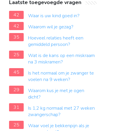
Laatste toegevoegde vragen
42
Waar is uw kind goed in?
42
Waarom wil je gezag?
35
Hoeveel relaties heeft een
gemiddeld persoon?
25
Wat is de kans op een miskraam
na 3 miskramen?
45
Is het normaal om je zwanger te
voelen na 9 weken?
29
Waarom kus je met je ogen
dicht?
31
Is 1,2 kg normaal met 27 weken
zwangerschap?
25
Waar voel je bekkenpijn als je