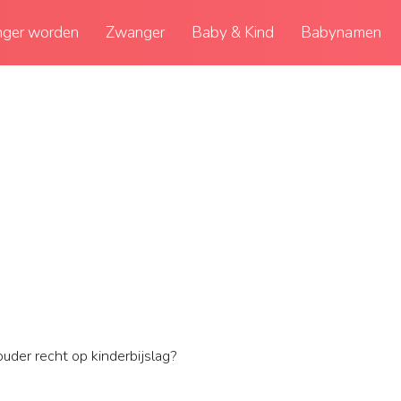
ger worden
Zwanger
Baby & Kind
Babynamen
uder recht op kinderbijslag?