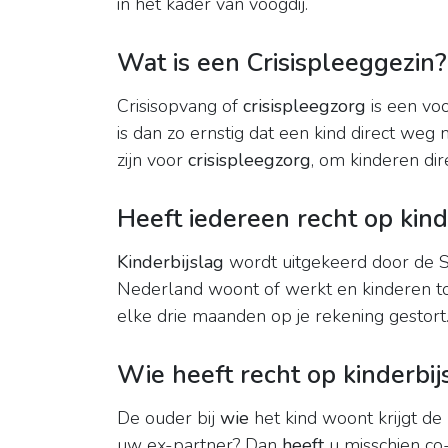
in het kader van voogdij.
Wat is een Crisispleeggezin?
Crisisopvang of
crisispleegzorg
is een voo
is dan zo ernstig dat een kind direct weg
zijn voor
crisispleegzorg
, om kinderen dire
Heeft iedereen recht op kind
Kinderbijslag
wordt uitgekeerd door de S
Nederland woont of werkt en kinderen tot 
elke drie maanden op je rekening gestort
Wie heeft recht op kinderbi
De ouder bij
wie
het kind woont krijgt de
uw ex-partner? Dan
heeft
u misschien co