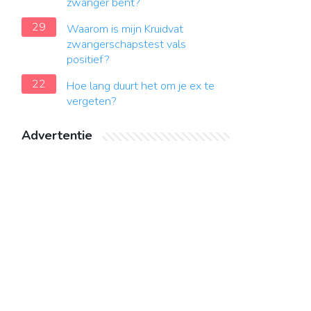
zwanger bent?
29
Waarom is mijn Kruidvat
zwangerschapstest vals
positief?
22
Hoe lang duurt het om je ex te
vergeten?
Advertentie