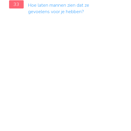
33
Hoe laten mannen zien dat ze
gevoelens voor je hebben?