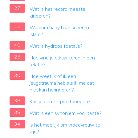
27
Wat is het record meeste
kinderen?
44
Waarom baby haar scheren
islam?
40
Wat is hydrops foetalis?
25
Hoe vind je elkaar terug in een
relatie?
30
Hoe weet ik of ik een
jeugdtrauma heb als ik me dat
niet kan herinneren?
36
Kan je een zetpil uitpoepen?
38
Wat is een synoniem voor tante?
34
Is het moeilijk om vroedvrouw te
zijn?