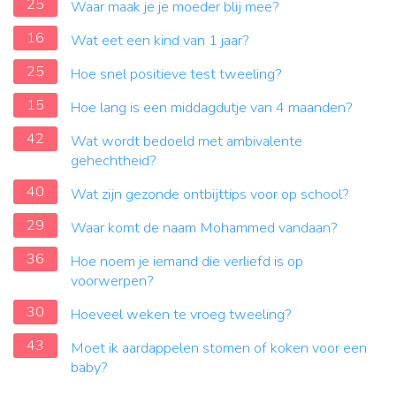
25
Waar maak je je moeder blij mee?
16
Wat eet een kind van 1 jaar?
25
Hoe snel positieve test tweeling?
15
Hoe lang is een middagdutje van 4 maanden?
42
Wat wordt bedoeld met ambivalente
gehechtheid?
40
Wat zijn gezonde ontbijttips voor op school?
29
Waar komt de naam Mohammed vandaan?
36
Hoe noem je iemand die verliefd is op
voorwerpen?
30
Hoeveel weken te vroeg tweeling?
43
Moet ik aardappelen stomen of koken voor een
baby?