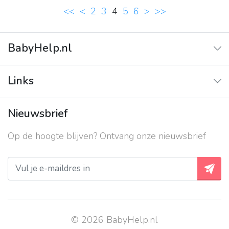
<<
<
2
3
4
5
6
>
>>
BabyHelp.nl
Home
Links
Vraag & Antwoord
Adverteren
Nieuwsbrief
Contact
Op de hoogte blijven? Ontvang onze nieuwsbrief
Over ons
Privacy beleid
© 2026 BabyHelp.nl